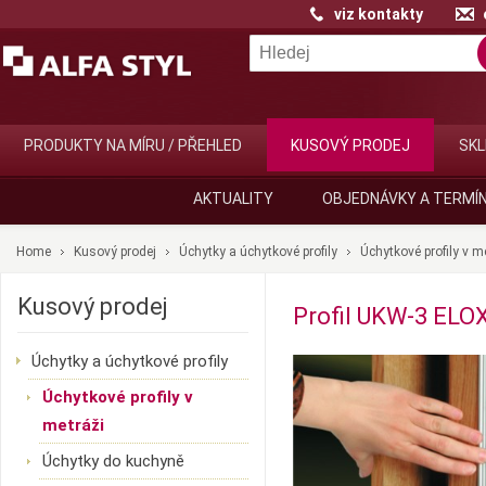
viz kontakty
PRODUKTY NA MÍRU / PŘEHLED
KUSOVÝ PRODEJ
SKL
AKTUALITY
OBJEDNÁVKY A TERMÍ
Home
Kusový prodej
Úchytky a úchytkové profily
Úchytkové profily v m
Kusový prodej
Profil UKW-3 ELOX
Úchytky a úchytkové profily
Úchytkové profily v
metráži
Úchytky do kuchyně