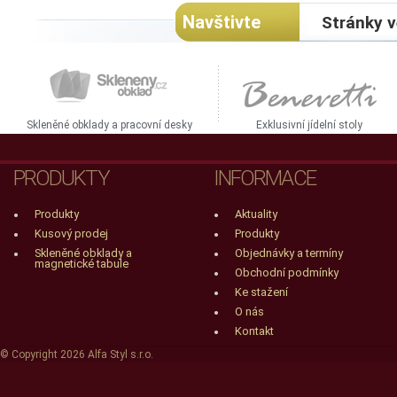
Navštivte
Stránky v
Skleněné obklady a pracovní desky
Exklusivní jídelní stoly
PRODUKTY
INFORMACE
Produkty
Aktuality
Kusový prodej
Produkty
Skleněné obklady a
Objednávky a termíny
magnetické tabule
Obchodní podmínky
Ke stažení
O nás
Kontakt
© Copyright 2026 Alfa Styl s.r.o.