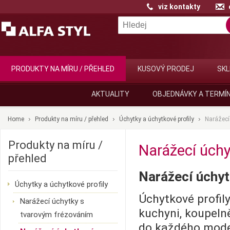
viz kontakty
PRODUKTY NA MÍRU / PŘEHLED
KUSOVÝ PRODEJ
SKL
AKTUALITY
OBJEDNÁVKY A TERMÍ
Home
Produkty na míru / přehled
Úchytky a úchytkové profily
Narážecí 
Produkty na míru /
Narážecí úchy
přehled
Narážecí úchyt
Úchytky a úchytkové profily
Úchytkové profily
Narážecí úchytky s
kuchyni, koupeln
tvarovým frézováním
do každého modern