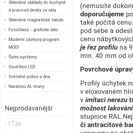
Skleněné obklady do kuchyně
(nemusíte dokon
a pracovní desky ze skla
doporučujeme
po
Skleněné magnetické tabule
také počítá cenu
pod sebe a odesl
FotoGlass - grafické sklo
cenu nábytkovýc
Moderní závěsný program
je řez profilu
na 9
MODI
min. 40 mm od o
Šatní systémy
Osvětlení LED
Povrchové úprav
Světelné police a dna
Profily úchytek
Narážecí AL hrany
v eloxovaném hli
v
imitaci nerezu t
možnost lakování
Nejprodávanější
stupnice RAL.Nej
či antracitové ba