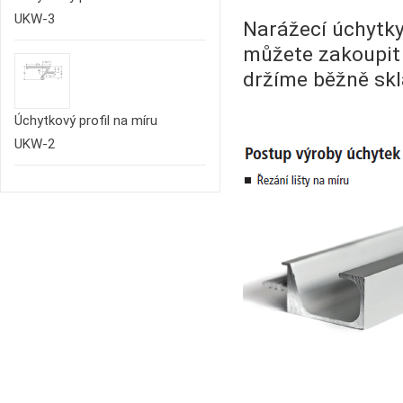
UKW-3
Narážecí úchytky
můžete zakoupi
držíme běžně sk
Úchytkový profil na míru
UKW-2