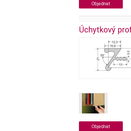
Objednat
Úchytkový pro
Objednat