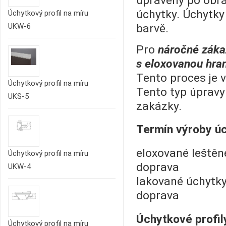
upraveny po obráb
úchytky. Úchytky
Úchytkový profil na míru
barvě.
UKW-6
Pro
náročné záka
s eloxovanou hra
Tento proces je 
Úchytkový profil na míru
Tento typ úpravy 
UKS-5
zakázky.
Termín výroby úc
eloxované leště
Úchytkový profil na míru
doprava
UKW-4
lakované úchy
doprava
Úchytkové profil
Úchytkový profil na míru