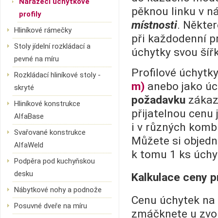
Narážecí úchytkové
pěknou linku v n
profily
místnosti
. Někte
Hliníkové rámečky
při každodenní p
Stoly jídelní rozkládací a
úchytky svou šíř
pevné na míru
Profilové úchytk
Rozkládací hliníkové stoly -
m)
anebo jako ú
skryté
požadavku
zákazn
Hliníkové konstrukce
přijatelnou cenu 
AlfaBase
i v různých komb
Svařované konstrukce
Můžete si objedn
AlfaWeld
k tomu 1 ks úchy
Podpěra pod kuchyňskou
desku
Kalkulace ceny p
Nábytkové nohy a podnože
Cenu úchytek na 
Posuvné dveře na míru
zmáčknete u zvol