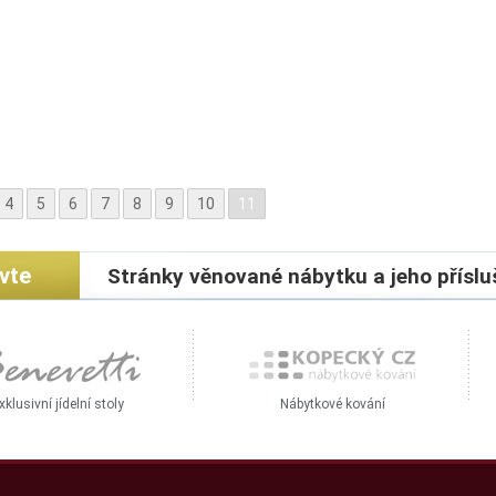
4
5
6
7
8
9
10
11
ivte
Stránky věnované nábytku a jeho příslu
xklusivní jídelní stoly
Nábytkové kování