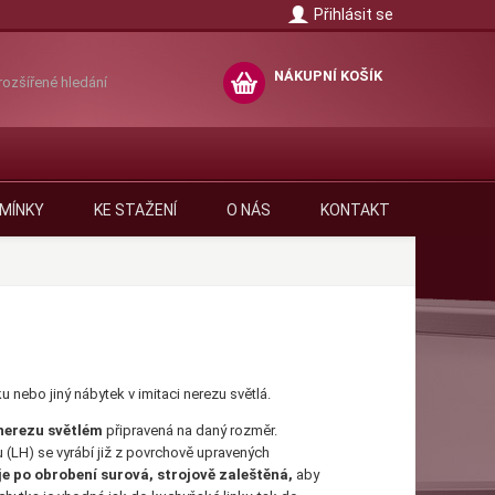
Přihlásit se
NÁKUPNÍ KOŠÍK
rozšířené hledání
MÍNKY
KE STAŽENÍ
O NÁS
KONTAKT
u nebo jiný nábytek v imitaci nerezu světlá.
 nerezu světlém
připravená na daný rozměr.
 (LH) se vyrábí již z povrchově upravených
e po obrobení surová, strojově zaleštěná,
aby