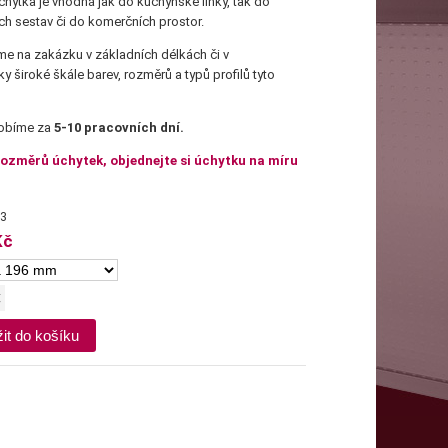
chytka je vhodná jak do kuchyňské linky, tak do
ch sestav či do komerčních prostor.
íme na zakázku v základních délkách či v
y široké škále barev, rozměrů a typů profilů tyto
robíme za
5-10 pracovních dní.
 rozměrů úchytek, objednejte si úchytku na míru
3
Kč