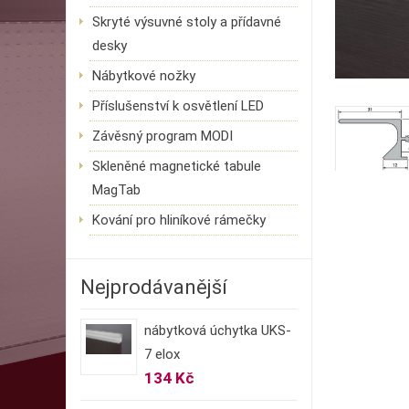
Skryté výsuvné stoly a přídavné
desky
Nábytkové nožky
Příslušenství k osvětlení LED
Závěsný program MODI
Skleněné magnetické tabule
MagTab
Kování pro hliníkové rámečky
Nejprodávanější
nábytková úchytka UKS-
7 elox
134 Kč