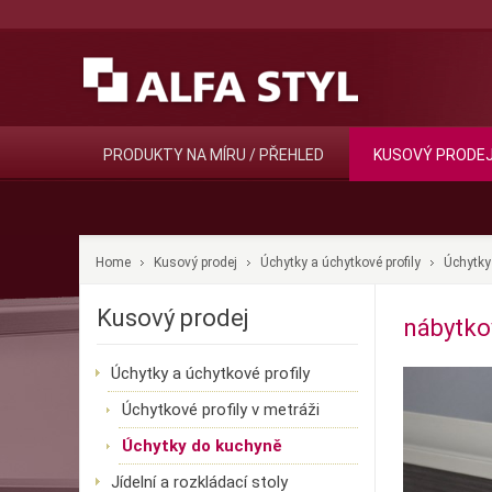
PRODUKTY NA MÍRU / PŘEHLED
KUSOVÝ PRODE
Home
Kusový prodej
Úchytky a úchytkové profily
Úchytky
Kusový prodej
nábytko
Úchytky a úchytkové profily
Úchytkové profily v metráži
Úchytky do kuchyně
Jídelní a rozkládací stoly