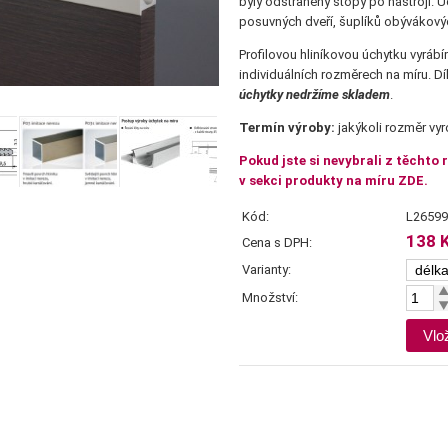
byly odstraněny stopy po nástroji. Ú
posuvných dveří, šuplíků obývákový
Profilovou hliníkovou úchytku vyráb
individuálních rozměrech na míru. Dík
úchytky nedržíme skladem
.
Termín výroby:
jakýkoli rozměr vy
Pokud jste si nevybrali z těchto
v sekci produkty na míru ZDE.
Kód:
L26599
138 
Cena s DPH:
Varianty:
Množství: