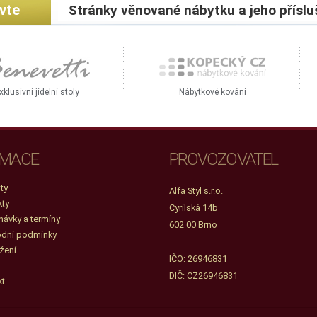
ivte
Stránky věnované nábytku a jeho příslu
xklusivní jídelní stoly
Nábytkové kování
RMACE
PROVOZOVATEL
ity
Alfa Styl s.r.o.
kty
Cyrilská 14b
ávky a termíny
602 00 Brno
dní podmínky
žení
IČO: 26946831
DIČ: CZ26946831
kt