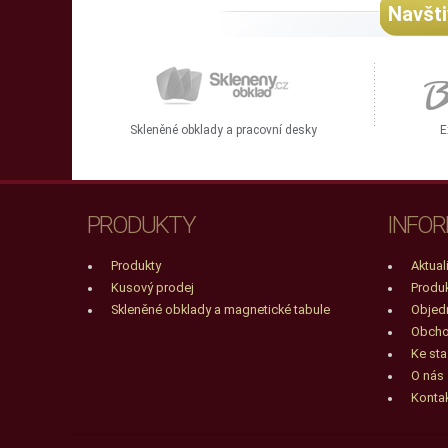
Navšt
Skleněné obklady a pracovní desky
E
PRODUKTY
INFO
Produkty
Aktual
Kusový prodej
Produ
Skleněné obklady a magnetické tabule
Objedn
Obcho
Ke sta
O nás
Konta