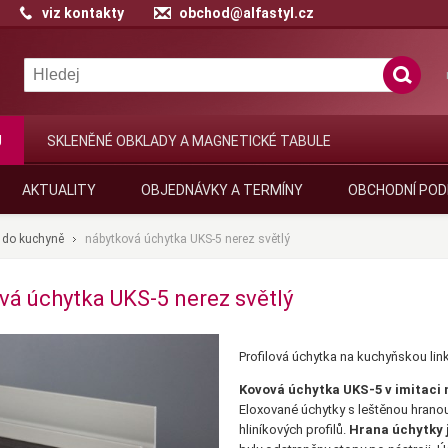
viz kontakty
obchod@alfastyl.cz
J
SKLENĚNÉ OBKLADY A MAGNETICKÉ TABULE
AKTUALITY
OBJEDNÁVKY A TERMÍNY
OBCHODNÍ POD
 do kuchyně
nábytková úchytka UKS-5 nerez světlý
vá úchytka UKS-5 nerez světlý
Profilová úchytka na kuchyňskou link
Kovová úchytka UKS-5
v imitaci
Eloxované úchytky s leštěnou hranou
hliníkových profilů.
Hrana úchytky j