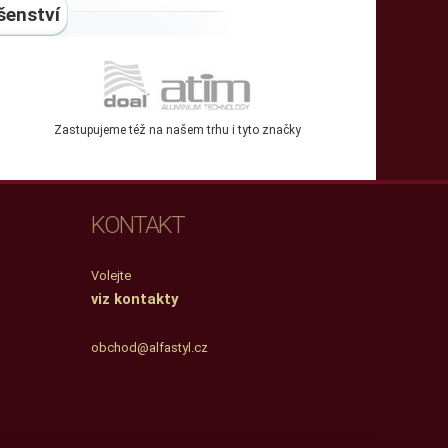
šenství
Zastupujeme též na našem trhu i tyto značky
KONTAKT
Volejte
viz kontakty
obchod@alfastyl.cz